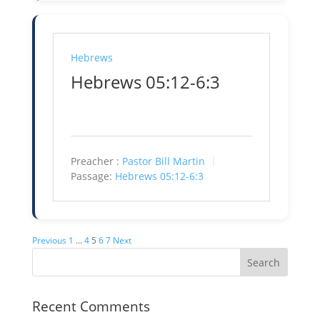
Hebrews
Hebrews 05:12-6:3
Preacher :
Pastor Bill Martin
Passage:
Hebrews 05:12-6:3
Posts
Previous
1
…
4
5
6
7
Next
pagination
Recent Comments