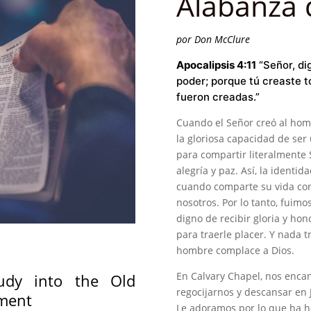
Alabanza 
por Don McClure
Apocalipsis 4:11
“
Señor, dig
poder; porque tú creaste t
fueron creadas.”
Cuando el Señor creó al hom
la gloriosa capacidad de ser
para compartir literalmente 
alegría y paz. Así, la ident
cuando comparte su vida con
nosotros. Por lo tanto, fuimo
digno de recibir gloria y h
para traerle placer. Y nada 
hombre complace a Dios.
En Calvary Chapel, nos encan
tudy into the Old
regocijarnos y descansar en 
ment
Le adoramos por lo que ha h