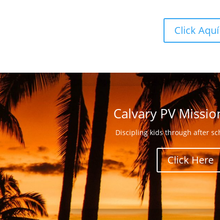
Click Aquí
Calvary PV Missio
Discipling kids through after s
Click Here