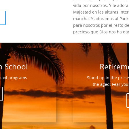
vida por nosotros. Y le adora
Majestad en las alturas int
mancha. Y adoramos al Padre, 
para nosotros por el resto de
precioso que Dios nos ha da
n School
Retirem
chool programs
Stand up in the prese
the aged. Fear yo