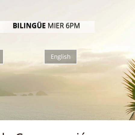
BILINGÜE
MIER 6PM
English