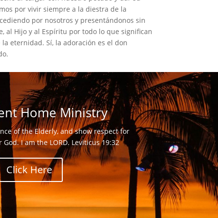
mos por vivir siempre a la diestra de la
ercediendo por nosotros y presentándonos sin
al Hijo y al Espíritu por todo lo que significan
 la eternidad. Sí, la adoración es el don
do.
ent Home Ministry
nce of the Elderly, and show respect for
ur God. I am the LORD.
Leviticus 19:32
Click Here