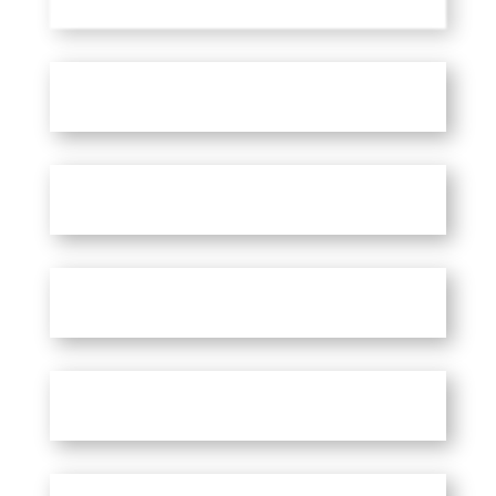
2 COR.
GALATIANS
EHPESIANS
PHILPPIANS