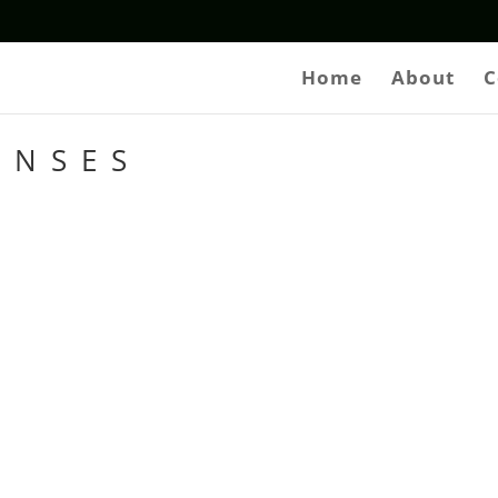
Home
About
C
ENSES
L OS DECIMOS E
L SEÑOR; QUE N
S VIVOS Y QUE
MOS HASTA LA VE