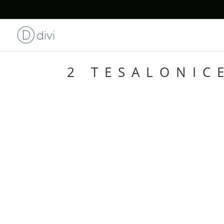
2 TESALONIC
POR LO QUA
PALABRA DE
QUE ESTEMO
PERMANECA