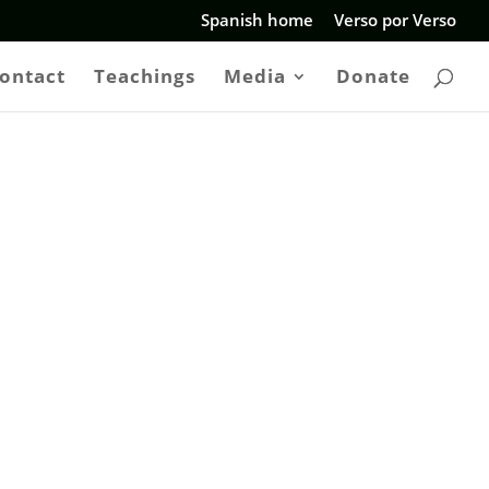
Spanish home
Verso por Verso
ontact
Teachings
Media
Donate
STO POR LA
OSTROS LOS
NIDA DEL